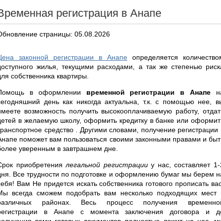
Временная регистрация в Анапе
Обновление страницы: 05.08.2026
Цена законной регистрации в Анапе
определяется количество
доступного жилья, текущими расходами, а так же степенью риск
для собственника квартиры.
Помощь в оформлении
временной регистрации в Анапе
н
сегодняшний день как никогда актуальна, т.к. с помощью нее, в
имеете возможность получить высокооплачиваемую работу, отдат
детей в желаемую школу, оформить кредитку в банке или оформит
транспортное средство . Другими словами, получение регистрации 
Анапе поможет вам пользоваться своими законными правами и быт
более уверенным в завтрашнем дне.
Срок приобретения
легальной регистрации
у нас, составляет 1-
дня. Все трудности по подготовке и оформлению бумаг мы берем н
себя! Вам Не придется искать собственника готового прописать вас
Мы всегда сможем подобрать вам несколько подходящих мест 
различных районах. Весь процесс получения временно
регистрации в Анапе с момента заключения договора и д
получения вами готовых документов полностью лежит на нас, м