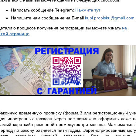
Написать сообщение Telegram:
Нажмите тут
Напишите нам сообщение на E-mail
kupi.propisku@gmail.com
детали о процессе получения регистрации вы можете узнать
на
этой странице
Законную временную прописку (форма 3 или регистрационный уче
для иностранных граждан через нас возможно оформить даже н
самый короткий временной промежуток три месяца. Максимальны
период по закону равняется пяти годам. Зарегистрированные могу
спать спокойно: никакой опасности, Вас не снимут 