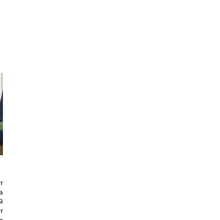
т
а
й
т
с